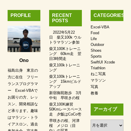
PROFILE
RECENT
CATEGORIES
POSTS
Excel-VBA
2022年5月22
Food
日 柴又100k ウル
Life
トラマラソン参加
Outdoor
柴又100Kトレーニ
Shoes
ング 60km走 翌
Sports
日3時間走
Ono
SwiftUI Xcode
柴又100kトレーニ
Triathlon
ング
福島出身 東京の
ねこ写真
柴又100kトレーニ
方に在住 フリー
マラソン
ング 15kmビルド
ランスプログラマ
アップ
写真
ー Excel-VBAで
新宿御苑散歩 3月
教養
お困りの方、レッ
中旬 早咲きの桜
スン、開発相談な
柴又100K練習
アーカイブ
50Kmレースペース
ど承ります。趣味
走 夕飯はCoCo壱
はマラソン・トラ
早咲きの桜、河津
ア
イアスロン。過去
桜 メジロ（目
ー
白）の写真
参加大会、宮古島