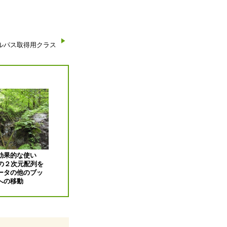
ァイルパス取得用クラス
効果的な使い
での２次元配列を
ータの他のブッ
への移動