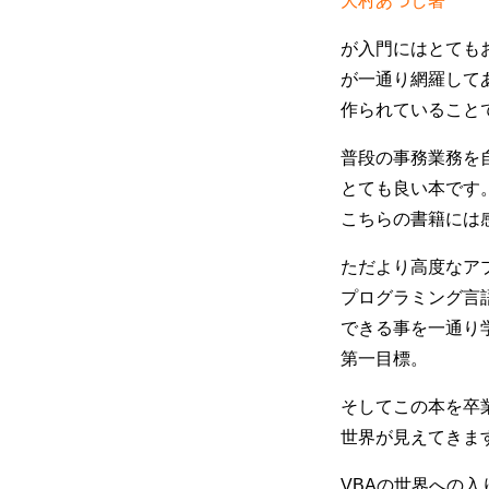
大村あつし著
が入門にはとても
が一通り網羅して
作られていること
普段の事務業務を
とても良い本です
こちらの書籍には
ただより高度なア
プログラミング言
できる事を一通り
第一目標。
そしてこの本を卒
世界が見えてきま
VBAの世界への入