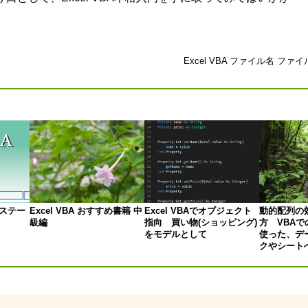
Excel VBA ファイル名 フ
opステー
Excel VBA おすすめ書籍 中
Excel VBAでオブジェクト
動的配列の
級編
指向 買い物(ショッピング)
方 VBA
をモデルとして
使った、デ
クやシート