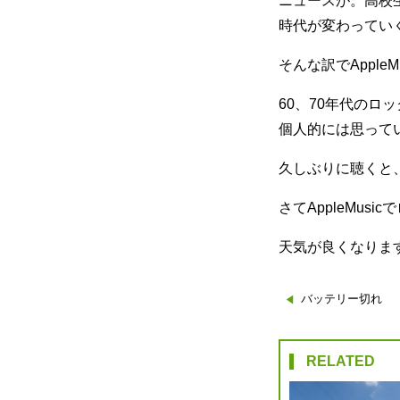
ニュースが。高校生
時代が変わってい
そんな訳でApple
60、70年代の
個人的には思って
久しぶりに聴くと
さてAppleMu
天気が良くなりま
投
バッテリー切れ
稿
RELATED
ナ