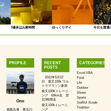
3連休はお家時間
ゆっくりデイ
今日も普通
PROFILE
RECENT
CATEGORIES
POSTS
Excel-VBA
2022年5月22
Food
日 柴又100k ウル
Life
トラマラソン参加
Outdoor
柴又100Kトレーニ
Shoes
ング 60km走 翌
Sports
日3時間走
Ono
SwiftUI Xcode
柴又100kトレーニ
Triathlon
ング
福島出身 東京の