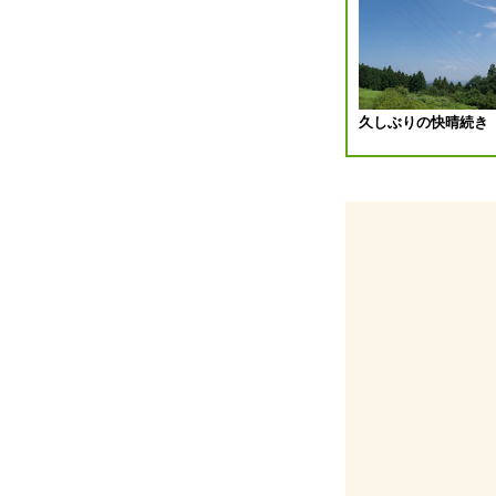
ビ
ゲ
ー
久しぶりの快晴続き
シ
ョ
ン