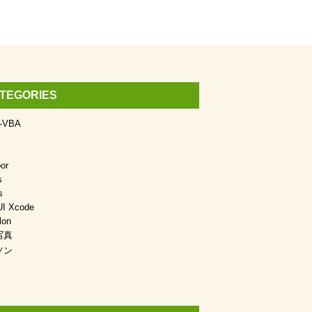
TEGORIES
l-VBA
or
s
s
UI Xcode
lon
写真
ソン