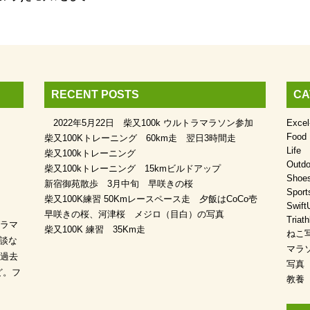
RECENT POSTS
CA
2022年5月22日 柴又100k ウルトラマラソン参加
Exce
Food
柴又100Kトレーニング 60km走 翌日3時間走
Life
柴又100kトレーニング
Outdo
柴又100kトレーニング 15kmビルドアップ
Shoe
新宿御苑散歩 3月中旬 早咲きの桜
Sport
柴又100K練習 50Kmレースペース走 夕飯はCoCo壱
Swift
早咲きの桜、河津桜 メジロ（目白）の写真
Triath
ラマ
柴又100K 練習 35Km走
ねこ
相談な
マラ
過去
写真
ど。フ
教養