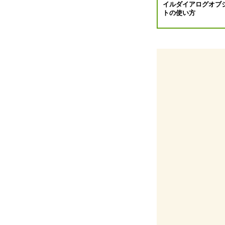
イルダイアログオブ
ョ
トの使い方
ン