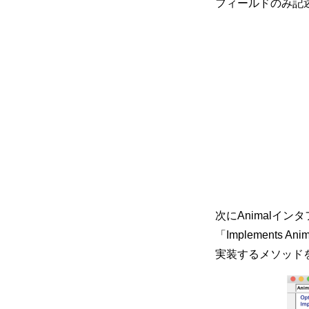
フィールドのみ記
次にAnimalイ
「Implement
実装するメソッド