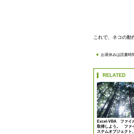
これで、ネコの動
投
お昼休みは読書時
稿
RELATED
ナ
ビ
ゲ
ー
Excel-VBA ファ
取得しよう。 ファ
シ
ステムオブジェクト