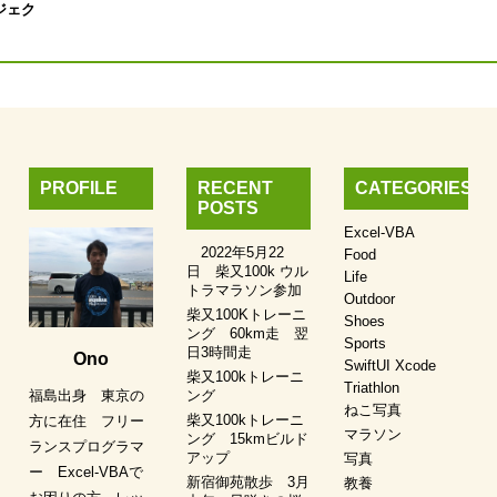
ジェク
PROFILE
RECENT
CATEGORIES
POSTS
Excel-VBA
2022年5月22
Food
日 柴又100k ウル
Life
トラマラソン参加
Outdoor
柴又100Kトレーニ
Shoes
ング 60km走 翌
Sports
日3時間走
Ono
SwiftUI Xcode
柴又100kトレーニ
Triathlon
ング
福島出身 東京の
ねこ写真
柴又100kトレーニ
方に在住 フリー
マラソン
ング 15kmビルド
ランスプログラマ
アップ
写真
ー Excel-VBAで
新宿御苑散歩 3月
教養