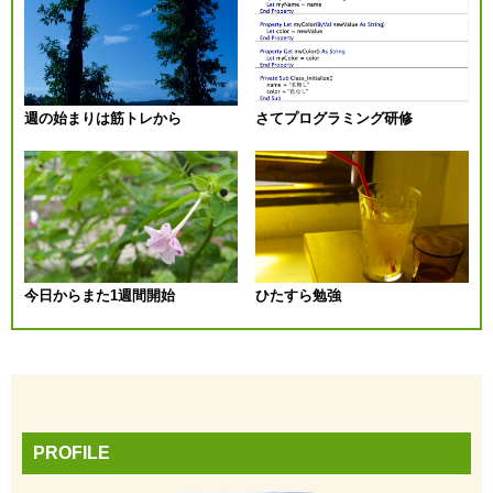
ビ
ゲ
ー
週の始まりは筋トレから
さてプログラミング研修
シ
ョ
ン
今日からまた1週間開始
ひたすら勉強
PROFILE