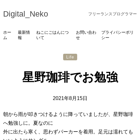
Digital_Neko
フリーランスプログラマー
ホー
最新情
ねこにごはんにつ
お問い合わ
プライバシーポリ
ム
報
いて
せ
シー
Life
星野珈琲でお勉強
2021年8月15日
朝から雨が叩きつけるように降っていましたが、星野珈琲
へ勉強しに。夏なのに
外に出たら寒く、思わずパーカーを着用。足元は濡れても