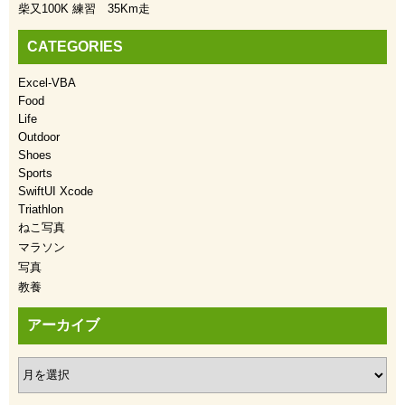
柴又100K 練習 35Km走
CATEGORIES
Excel-VBA
Food
Life
Outdoor
Shoes
Sports
SwiftUI Xcode
Triathlon
ねこ写真
マラソン
写真
教養
アーカイブ
ア
ー
カ