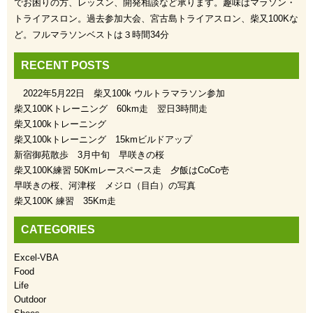
でお困りの方、レッスン、開発相談など承ります。趣味はマラソン・
トライアスロン。過去参加大会、宮古島トライアスロン、柴又100Kな
ど。フルマラソンベストは３時間34分
RECENT POSTS
2022年5月22日 柴又100k ウルトラマラソン参加
柴又100Kトレーニング 60km走 翌日3時間走
柴又100kトレーニング
柴又100kトレーニング 15kmビルドアップ
新宿御苑散歩 3月中旬 早咲きの桜
柴又100K練習 50Kmレースペース走 夕飯はCoCo壱
早咲きの桜、河津桜 メジロ（目白）の写真
柴又100K 練習 35Km走
CATEGORIES
Excel-VBA
Food
Life
Outdoor