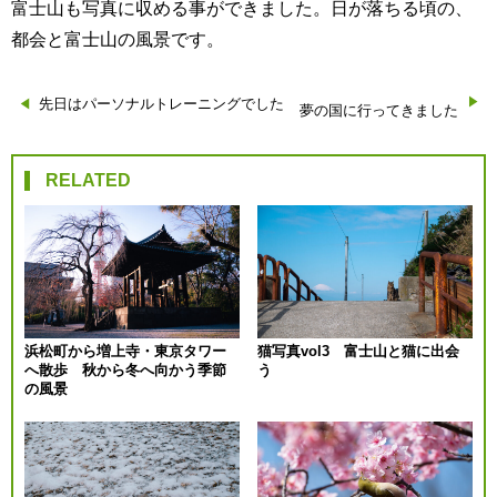
富士山も写真に収める事ができました。日が落ちる頃の、
都会と富士山の風景です。
投
先日はパーソナルトレーニングでした
夢の国に行ってきました
稿
RELATED
ナ
ビ
ゲ
ー
浜松町から増上寺・東京タワー
猫写真vol3 富士山と猫に出会
へ散歩 秋から冬へ向かう季節
う
シ
の風景
ョ
ン