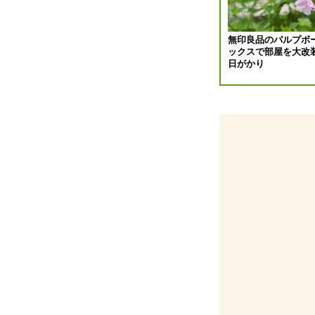
ゲ
ー
無印良品のパルプボ
ックスで部屋を大改
シ
日がかり
ョ
ン