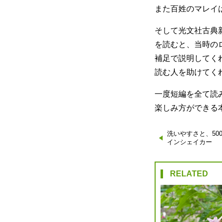
また百姓のマレイ
そして光文社古典
を読むと、当時の
補足で説明してく
読む人を助けてく
一度短編を全て読
楽しみ方ができる
洗いやすさと、50
投
インシェイカー
稿
RELATED
ナ
ビ