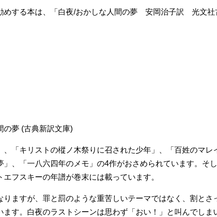
勧めする本は、「白夜/おかしな人間の夢 安岡治子訳 光文社
の夢 (古典新訳文庫)
」、「キリストの樅ノ木祭りに召された少年」、「百姓のマレ
夢」、「一八六四年のメモ」の4作がおさめられています。そ
トエフスキーの年譜が巻末には載っています。
なりますが、罪と罰のような重苦しいテーマではなく、割とさ
います。白夜のラストシーンは思わず「おい！」と叫んでしま