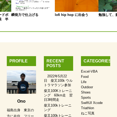
ードボ
瞬発力で仕上げる
lofi hip hop に出会う
勉強して、
装 半
PROFILE
RECENT
CATEGORIES
POSTS
Excel-VBA
2022年5月22
Food
日 柴又100k ウル
Life
トラマラソン参加
Outdoor
柴又100Kトレーニ
Shoes
ング 60km走 翌
Sports
日3時間走
Ono
SwiftUI Xcode
柴又100kトレーニ
Triathlon
ング
福島出身 東京の
ねこ写真
柴又100kトレーニ
方に在住 フリー