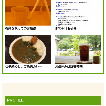
ビ
ゲ
ー
有給を取ってのお勉強
さて今日も研修
シ
ョ
ン
仕事納めと、ご褒美カレー
お昼休みは読書時間
PROFILE