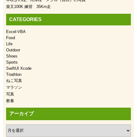
柴又100K 練習 35Km走
CATEGORIES
Excel-VBA
Food
Life
Outdoor
Shoes
Sports
SwiftUI Xcode
Triathlon
ねこ写真
マラソン
写真
教養
アーカイブ
ア
ー