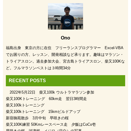
Ono
福島出身 東京の方に在住 フリーランスプログラマー Excel-VBA
でお困りの方、レッスン、開発相談など承ります。趣味はマラソン・
トライアスロン。過去参加大会、宮古島トライアスロン、柴又100Kな
ど。フルマラソンベストは３時間34分
RECENT POSTS
2022年5月22日 柴又100k ウルトラマラソン参加
柴又100Kトレーニング 60km走 翌日3時間走
柴又100kトレーニング
柴又100kトレーニング 15kmビルドアップ
新宿御苑散歩 3月中旬 早咲きの桜
柴又100K練習 50Kmレースペース走 夕飯はCoCo壱
早咲きの桜、河津桜 メジロ（目白）の写真