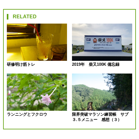
稿
RELATED
ナ
ビ
ゲ
ー
研修明け筋トレ
2019年 柴又100K 備忘録
シ
ョ
ン
ランニングとフクロウ
限界突破マラソン練習帳 サブ
３.５メニュー 感想（３）