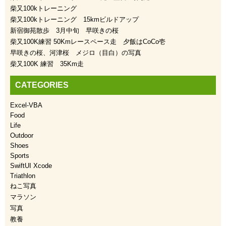
柴又100kトレーニング
柴又100kトレーニング 15kmビルドアップ
新宿御苑散歩 3月中旬 早咲きの桜
柴又100K練習 50Kmレースペース走 夕飯はCoCo壱
早咲きの桜、河津桜 メジロ（目白）の写真
柴又100K 練習 35Km走
CATEGORIES
Excel-VBA
Food
Life
Outdoor
Shoes
Sports
SwiftUI Xcode
Triathlon
ねこ写真
マラソン
写真
教養