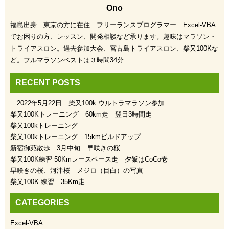
Ono
福島出身 東京の方に在住 フリーランスプログラマー Excel-VBA
でお困りの方、レッスン、開発相談など承ります。趣味はマラソン・
トライアスロン。過去参加大会、宮古島トライアスロン、柴又100Kな
ど。フルマラソンベストは３時間34分
RECENT POSTS
2022年5月22日 柴又100k ウルトラマラソン参加
柴又100Kトレーニング 60km走 翌日3時間走
柴又100kトレーニング
柴又100kトレーニング 15kmビルドアップ
新宿御苑散歩 3月中旬 早咲きの桜
柴又100K練習 50Kmレースペース走 夕飯はCoCo壱
早咲きの桜、河津桜 メジロ（目白）の写真
柴又100K 練習 35Km走
CATEGORIES
Excel-VBA