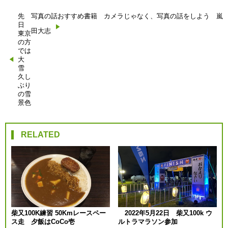
先
写真の話おすすめ書籍 カメラじゃなく、写真の話をしよう 嵐
投
日
田大志
東京
稿
の方
では
大
ナ
雪
久し
ビ
ぶり
の雪
ゲ
景色
ー
RELATED
シ
ョ
ン
柴又100K練習 50Kmレースペー
2022年5月22日 柴又100k ウ
ス走 夕飯はCoCo壱
ルトラマラソン参加